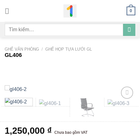
Bỏ
0
qua
nội
Tìm
dung
kiếm:
GHẾ VĂN PHÒNG
/
GHẾ HỌP TỰA LƯỚI GL
GL406
Add to
wishlist
1,250,000
₫
Chưa bao gồm VAT