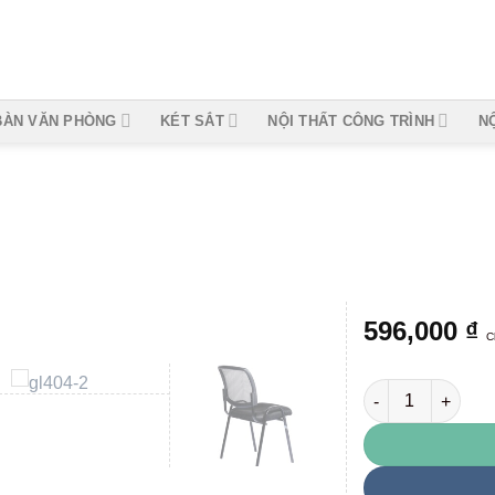
BÀN VĂN PHÒNG
KÉT SẮT
NỘI THẤT CÔNG TRÌNH
N
596,000
₫
C
GL404 số lượng
Add to
wishlist