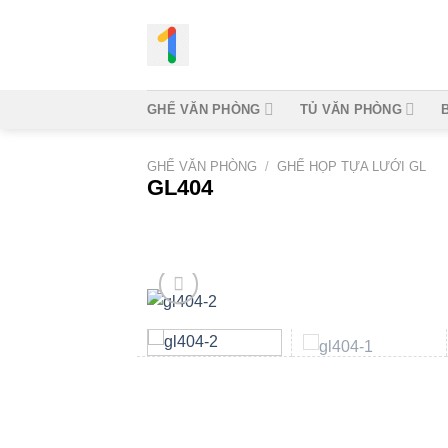
Bỏ
qua
nội
dung
GHẾ VĂN PHÒNG
TỦ VĂN PHÒNG
GHẾ VĂN PHÒNG
/
GHẾ HỌP TỰA LƯỚI GL
GL404