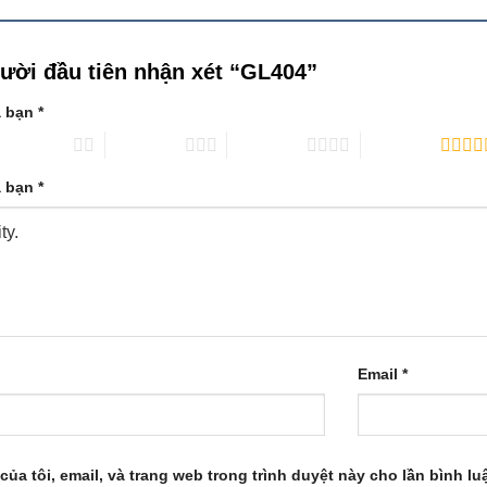
gười đầu tiên nhận xét “GL404”
a bạn
*
 trên 5 sao
3 trên 5 sao
4 trên 5 sao
5 trên 5 sao
a bạn
*
Email
*
của tôi, email, và trang web trong trình duyệt này cho lần bình luậ