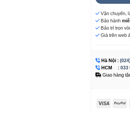
Vận chuyển, l
Bảo hành
miễ
Bảo trì trọn 
Giá
trên web 
Hà Nội :
(024
HCM :
033 
Giao hàng tận