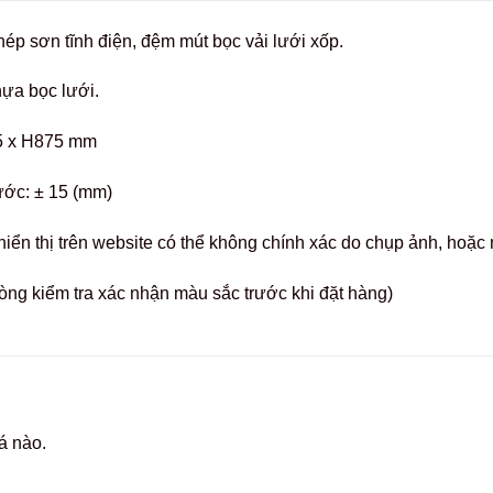
ép sơn tĩnh điện, đệm mút bọc vải lưới xốp.
ựa bọc lưới.
5 x H875 mm
ước: ± 15 (mm)
hiển thị trên website có thể không chính xác do chụp ảnh, hoặ
òng kiểm tra xác nhận màu sắc trước khi đặt hàng)
á nào.