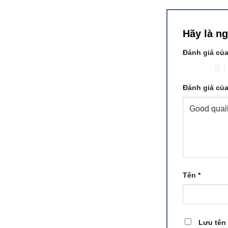
Hãy là n
Đánh giá củ
1 trên 5 sao
2
Đánh giá củ
Tên
*
Lưu tên 