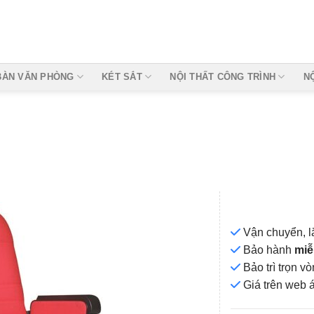
BÀN VĂN PHÒNG
KÉT SẮT
NỘI THẤT CÔNG TRÌNH
N
Vận chuyển, l
Bảo hành
miễ
Bảo trì trọn 
Add to
Giá
trên web 
wishlist