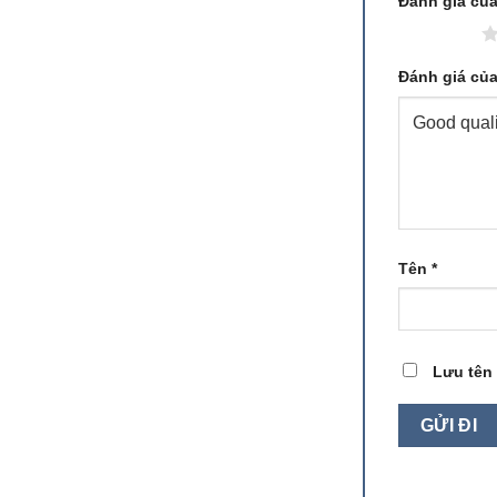
Đánh giá củ
1 trên 5 sao
Đánh giá củ
Tên
*
Lưu tên 