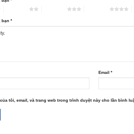
a bạn
*
2 trên 5 sao
3 trên 5 sao
4 trên 5 sao
5
a bạn
*
Email
*
của tôi, email, và trang web trong trình duyệt này cho lần bình luậ