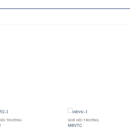
Add to
Add
wishlist
wish
HỘI TRƯỜNG
GHẾ HỘI TRƯỜNG
2
MBVTC