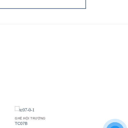
 to
Add to
list
wishlist
GHẾ HỘI TRƯỜNG
TC07B