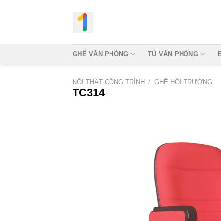
Bỏ
qua
nội
dung
GHẾ VĂN PHÒNG
TỦ VĂN PHÒNG
NỘI THẤT CÔNG TRÌNH
/
GHẾ HỘI TRƯỜNG
TC314