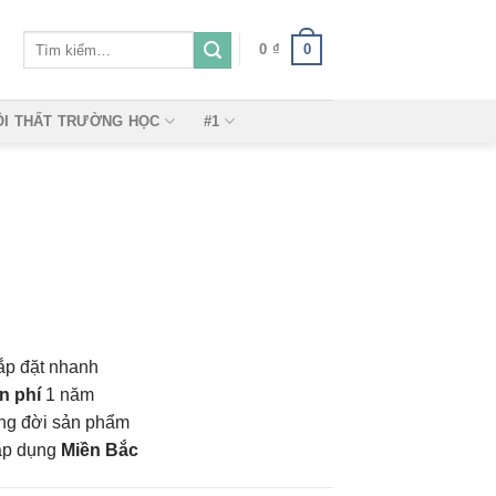
Tìm
0
0
₫
kiếm:
ỘI THẤT TRƯỜNG HỌC
#1
ắp đặt nhanh
n phí
1 năm
vòng đời sản phẩm
áp dụng
Miền Bắc