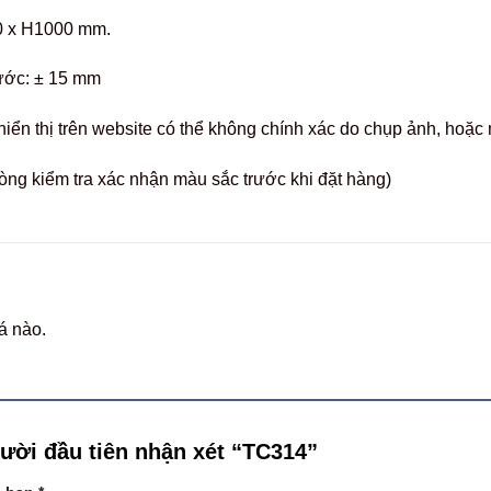
0 x H1000 mm.
hước: ± 15 mm
hiển thị trên website có thể không chính xác do chụp ảnh, hoặ
òng kiểm tra xác nhận màu sắc trước khi đặt hàng)
á nào.
gười đầu tiên nhận xét “TC314”