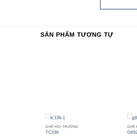
SẢN PHẨM TƯƠNG TỰ
Add to
Add to
wishlist
wishlist
GHẾ HỘI TRƯỜNG
GHẾ 
TC336
G89