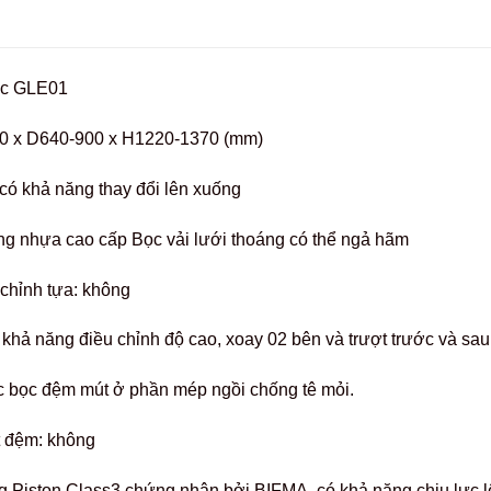
ọc GLE01
0 x D640-900 x H1220-1370 (mm)
có khả năng thay đổi lên xuống
ng nhựa cao cấp Bọc vải lưới thoáng có thể ngả hãm
chỉnh tựa: không
 khả năng điều chỉnh độ cao, xoay 02 bên và trượt trước và sau
 bọc đệm mút ở phần mép ngồi chống tê mỏi.
t đệm: không
g Piston Class3 chứng nhận bởi BIFMA, có khả năng chịu lực 