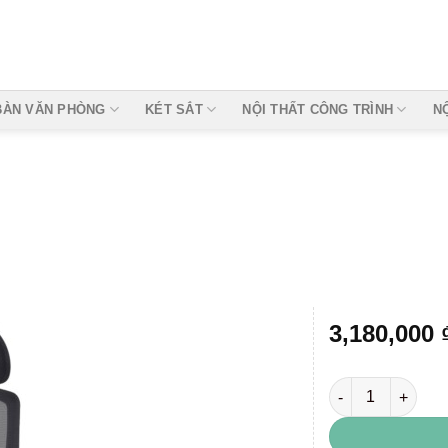
BÀN VĂN PHÒNG
KÉT SẮT
NỘI THẤT CÔNG TRÌNH
N
3,180,000
GLE01 số lượng
Add to
wishlist