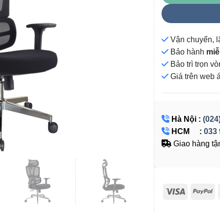
Vận chuyển, l
Bảo hành
miễ
Bảo trì trọn 
Giá
trên web 
Hà Nội :
(024
HCM :
033 
Giao hàng tận