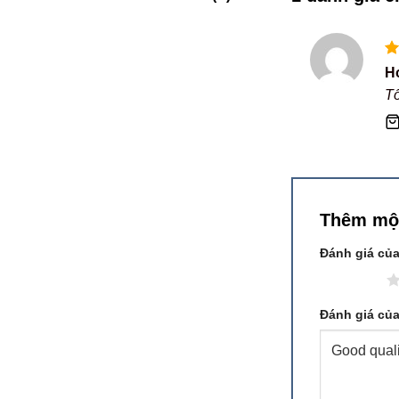
Đ
H
h
Tố
sa
Thêm mộ
Đánh giá củ
1 trên 5 sao
Đánh giá củ