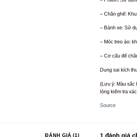
– Chân ghế: Khung
– Bánh xe: Sử dụ
– Móc treo áo: k
– Cơ cấu để châ
Dung sai kích th
(Lưu ý: Màu sắc 
lòng kiểm tra xá
Source
1 đánh giá 
ĐÁNH GIÁ (1)