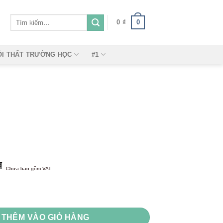
Tìm
0
0
₫
kiếm:
ỘI THẤT TRƯỜNG HỌC
#1
₫
Chưa bao gồm VAT
THÊM VÀO GIỎ HÀNG