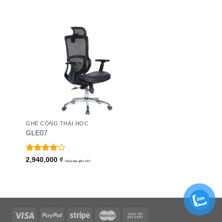
 to
Add to
list
wishlist
GHẾ CÔNG THÁI HỌC
GLE07
Được
2,940,000
₫
Chưa bao gồm VAT
xếp hạng
4.00
5
sao