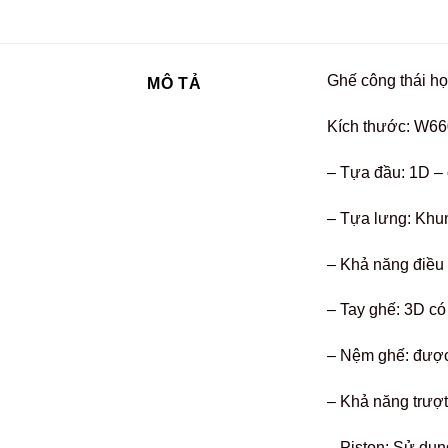
Ghế công thái h
MÔ TẢ
Kích thước: W66
– Tựa đầu: 1D – 
– Tựa lưng: Khu
– Khả năng điều 
– Tay ghế: 3D có
– Nệm ghế: được
– Khả năng trượ
– Piston: Sử dụn