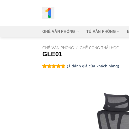
Bỏ
qua
nội
dung
GHẾ VĂN PHÒNG
TỦ VĂN PHÒNG
GHẾ VĂN PHÒNG
/
GHẾ CÔNG THÁI HỌC
GLE01
(
1
đánh giá của khách hàng)
5.00
1
trên 5
dựa trên
đánh giá