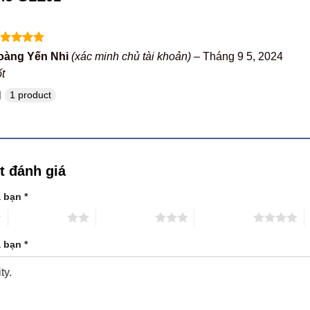
ược xếp
oàng Yến Nhi
(xác minh chủ tài khoản)
–
Tháng 9 5, 2024
ạng
5
5
t
o
1 product
t đánh giá
a bạn
*
2 trên 5 sao
3 trên 5 sao
4 trên 5 sao
5
a bạn
*