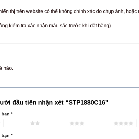
hiển thị trên website có thể không chính xác do chụp ảnh, hoặ
òng kiểm tra xác nhận màu sắc trước khi đặt hàng)
á nào.
gười đầu tiên nhận xét “STP1880C16”
a bạn
*
2 trên 5 sao
3 trên 5 sao
4 trên 5 sao
5
a bạn
*