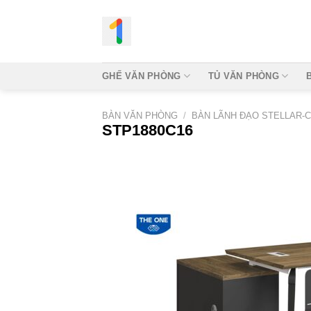
Bỏ
qua
nội
dung
GHẾ VĂN PHÒNG
TỦ VĂN PHÒNG
BÀN VĂN PHÒNG
/
BÀN LÃNH ĐẠO STELLAR-C
STP1880C16