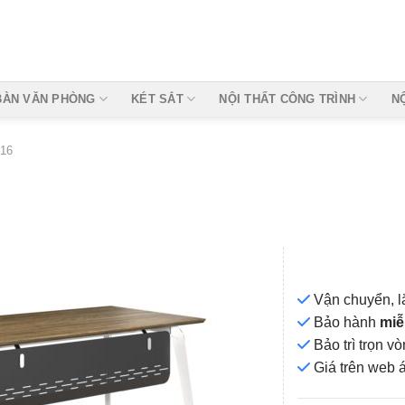
BÀN VĂN PHÒNG
KÉT SẮT
NỘI THẤT CÔNG TRÌNH
N
16
Vận chuyển, l
Bảo hành
miễ
Bảo trì trọn 
Add to
Giá
trên web 
wishlist