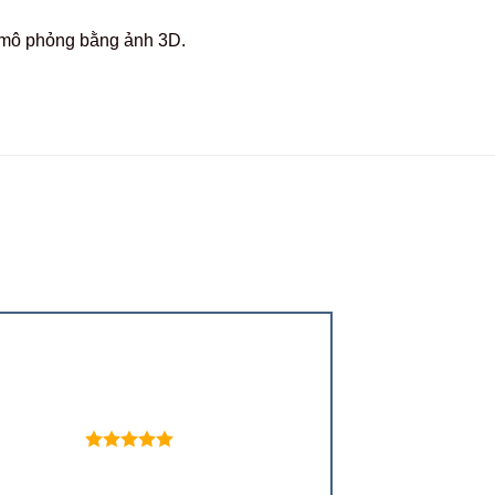
c mô phỏng bằng ảnh 3D.
 trên 5 sao