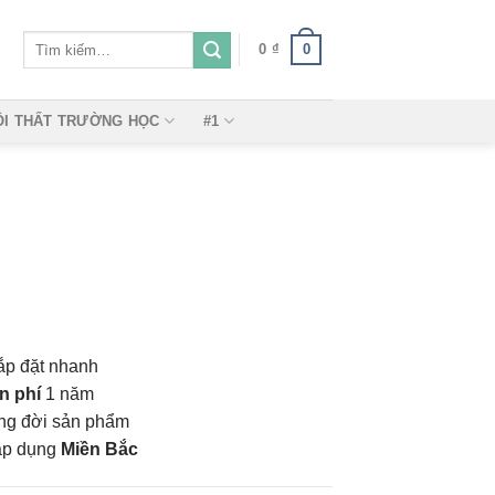
Tìm
0
0
₫
kiếm:
ỘI THẤT TRƯỜNG HỌC
#1
ắp đặt nhanh
n phí
1 năm
vòng đời sản phẩm
áp dụng
Miền Bắc