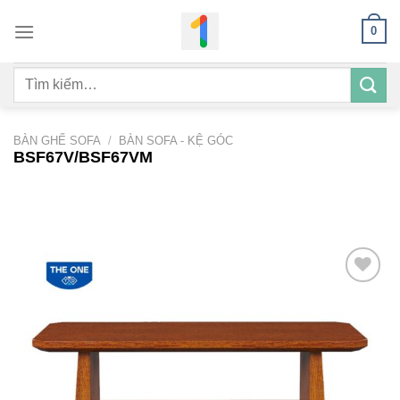
Bỏ
0
qua
nội
Tìm
dung
kiếm:
BÀN GHẾ SOFA
/
BÀN SOFA - KỆ GÓC
BSF67V/BSF67VM
Add to
wishlist