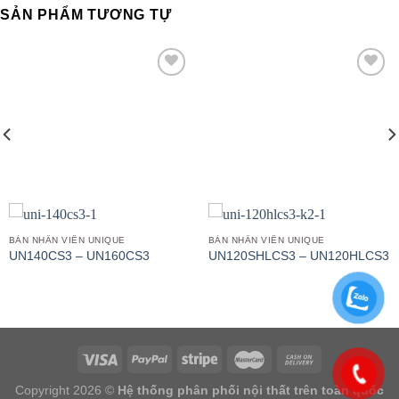
SẢN PHẨM TƯƠNG TỰ
Add to
Add to
wishlist
wishlist
BÀN NHÂN VIÊN UNIQUE
BÀN NHÂN VIÊN UNIQUE
UN140CS3 – UN160CS3
UN120SHLCS3 – UN120HLCS3
Copyright 2026 ©
Hệ thống phân phối nội thất trên toàn quốc