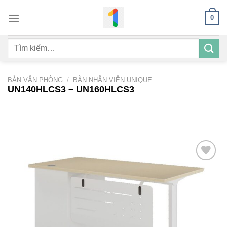
Bỏ
0
qua
nội
Tìm
dung
kiếm:
BÀN VĂN PHÒNG
/
BÀN NHÂN VIÊN UNIQUE
UN140HLCS3 – UN160HLCS3
Add to
wishlist