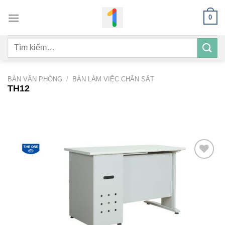
Bỏ
0
qua
nội
Tìm
dung
kiếm:
BÀN VĂN PHÒNG
/
BÀN LÀM VIỆC CHÂN SẮT
TH12
Add to
wishlist