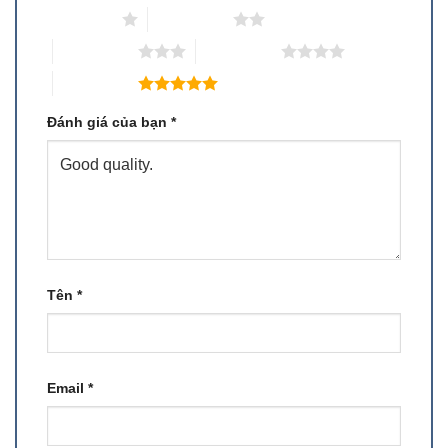
1 trên 5 sao
2 trên 5 sao
3 trên 5 sao
4 trên 5 sao
5 trên 5 sao
Đánh giá của bạn
*
Tên
*
Email
*