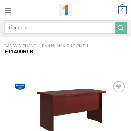
Bỏ
0
qua
nội
Tìm
dung
kiếm:
BÀN VĂN PHÒNG
/
BÀN NHÂN VIÊN SƠN PU
ET1400HLR
Add to
wishlist