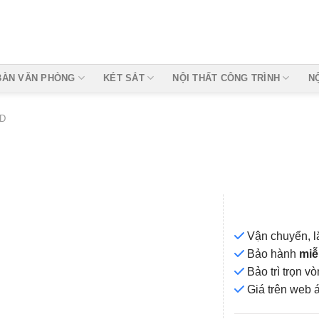
BÀN VĂN PHÒNG
KÉT SẮT
NỘI THẤT CÔNG TRÌNH
N
D
Vận chuyển, l
Bảo hành
miễ
Bảo trì trọn 
Add to
Giá
trên web 
wishlist