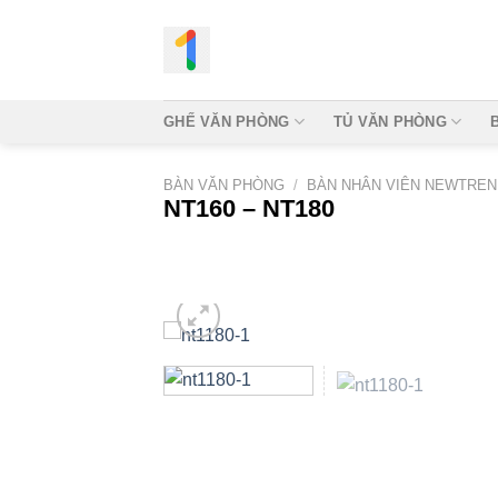
Bỏ
qua
nội
dung
GHẾ VĂN PHÒNG
TỦ VĂN PHÒNG
BÀN VĂN PHÒNG
/
BÀN NHÂN VIÊN NEWTREN
NT160 – NT180