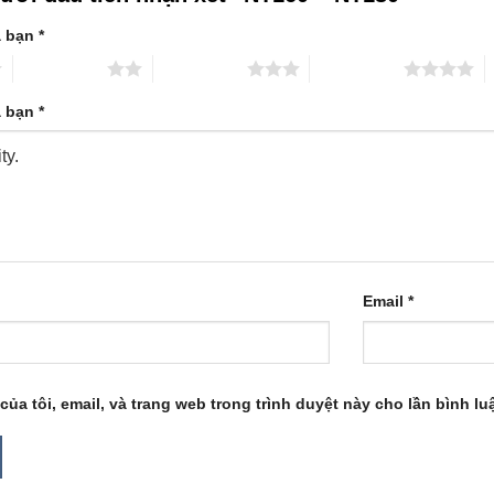
a bạn
*
2 trên 5 sao
3 trên 5 sao
4 trên 5 sao
5
a bạn
*
Email
*
của tôi, email, và trang web trong trình duyệt này cho lần bình luậ