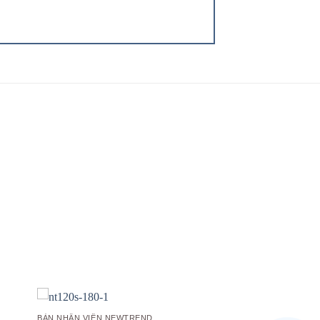
 to
Add to
list
wishlist
BÀN NHÂN VIÊN NEWTREND