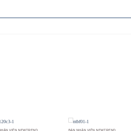
Add to
Add
wishlist
wish
NHÂN VIÊN NEWTREND
BÀN NHÂN VIÊN NEWTREND