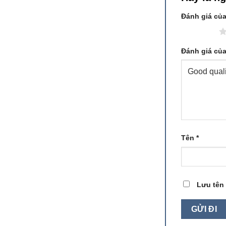
Đánh giá củ
1 trên 5 sao
Đánh giá củ
Tên
*
Lưu tên 