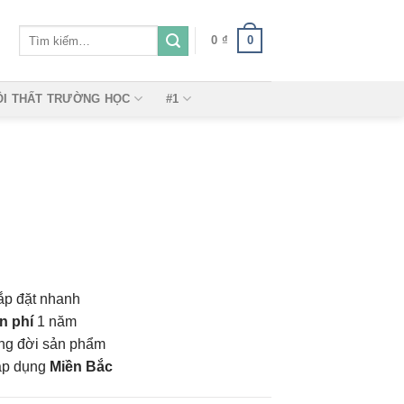
Tìm
0
0
₫
kiếm:
ỘI THẤT TRƯỜNG HỌC
#1
ắp đặt nhanh
n phí
1 năm
vòng đời sản phẩm
áp dụng
Miền Bắc