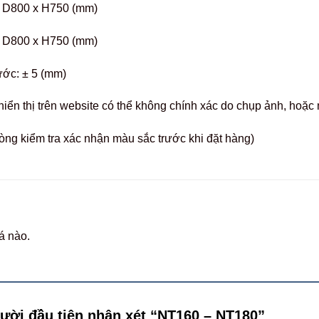
 D800 x H750 (mm)
 D800 x H750 (mm)
ước: ± 5 (mm)
hiển thị trên website có thể không chính xác do chụp ảnh, hoặ
òng kiểm tra xác nhận màu sắc trước khi đặt hàng)
á nào.
gười đầu tiên nhận xét “NT160 – NT180”