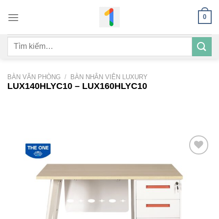
Bỏ
0
qua
nội
Tìm
dung
kiếm:
BÀN VĂN PHÒNG
/
BÀN NHÂN VIÊN LUXURY
LUX140HLYC10 – LUX160HLYC10
Add to
wishlist