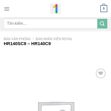
Bỏ
0
qua
nội
Tìm
dung
kiếm:
BÀN VĂN PHÒNG
/
BÀN NHÂN VIÊN ROYAL
HR140SC9 – HR140C9
Add to
wishlist