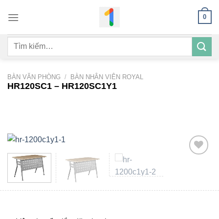
Bỏ
0
qua
nội
Tìm
dung
kiếm:
BÀN VĂN PHÒNG
/
BÀN NHÂN VIÊN ROYAL
HR120SC1 – HR120SC1Y1
Add to
wishlist