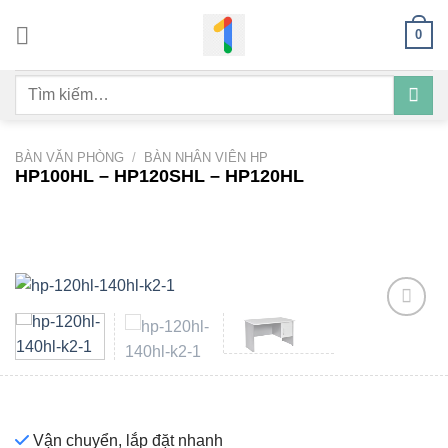
Bỏ
0
qua
nội
Tìm
dung
kiếm:
BÀN VĂN PHÒNG
/
BÀN NHÂN VIÊN HP
HP100HL – HP120SHL – HP120HL
Add to
wishlist
Vận chuyển, lắp đặt nhanh