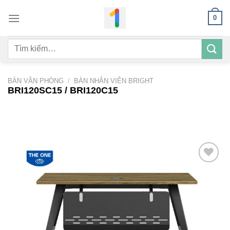
Bỏ
0
qua
nội
Tìm
dung
kiếm:
BÀN VĂN PHÒNG
/
BÀN NHÂN VIÊN BRIGHT
BRI120SC15 / BRI120C15
Add to
wishlist