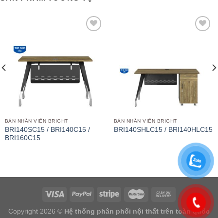
Add to
Add to
wishlist
wishlist
BÀN NHÂN VIÊN BRIGHT
BÀN NHÂN VIÊN BRIGHT
BRI140SC15 / BRI140C15 /
BRI140SHLC15 / BRI140HLC15
BRI160C15
Copyright 2026 ©
Hệ thống phân phối nội thất trên toàn quốc