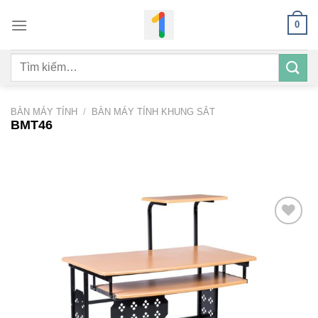
Bỏ
0
qua
nội
Tìm
dung
kiếm:
BÀN MÁY TÍNH
/
BÀN MÁY TÍNH KHUNG SẮT
BMT46
Add to
wishlist