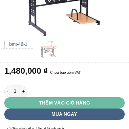
1,480,000
₫
Chưa bao gồm VAT
BMT46 số lượng
THÊM VÀO GIỎ HÀNG
MUA NGAY