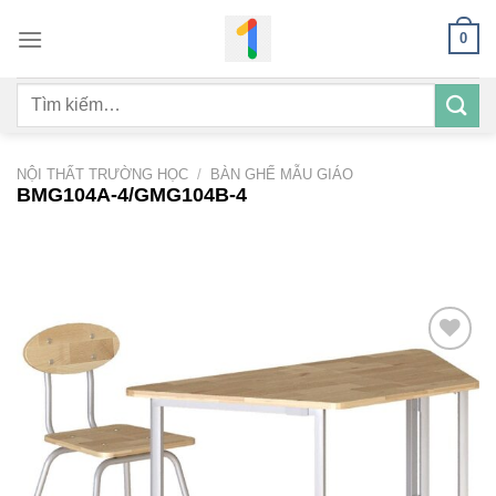
Bỏ
0
qua
nội
Tìm
dung
kiếm:
NỘI THẤT TRƯỜNG HỌC
/
BÀN GHẾ MẪU GIÁO
BMG104A-4/GMG104B-4
Add to
wishlist