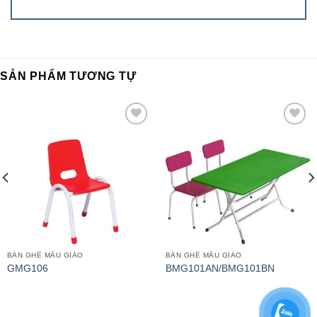
SẢN PHẨM TƯƠNG TỰ
Add to
Add to
wishlist
wishlist
BÀN GHẾ MẪU GIÁO
BÀN GHẾ MẪU GIÁO
GMG106
BMG101AN/BMG101BN