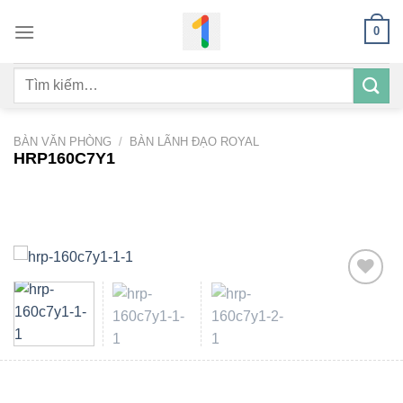
Bỏ
0
qua
nội
Tìm
dung
kiếm:
BÀN VĂN PHÒNG
/
BÀN LÃNH ĐẠO ROYAL
HRP160C7Y1
Add to
wishlist