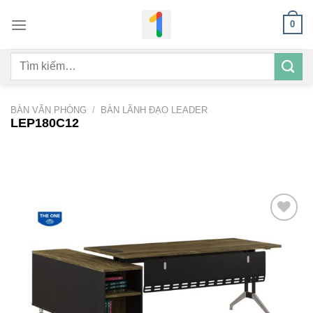
Bỏ
0
qua
nội
Tìm
dung
kiếm:
BÀN VĂN PHÒNG
/
BÀN LÃNH ĐẠO LEADER
LEP180C12
Add to
wishlist