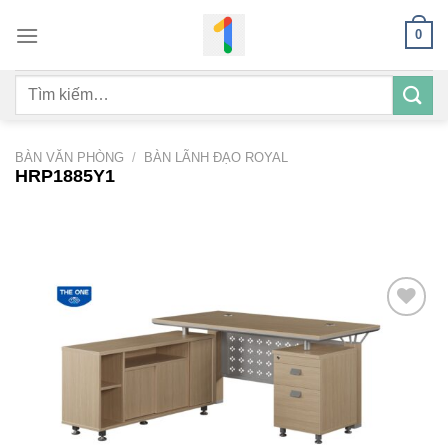
Bỏ
0
qua
nội
Tìm
dung
kiếm:
BÀN VĂN PHÒNG
/
BÀN LÃNH ĐẠO ROYAL
HRP1885Y1
Add to
wishlist