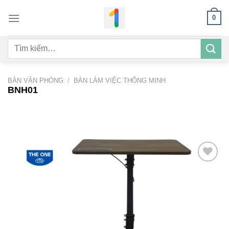
Bỏ
0
qua
nội
Tìm
dung
kiếm:
BÀN VĂN PHÒNG
/
BÀN LÀM VIỆC THÔNG MINH
BNH01
Add to
wishlist