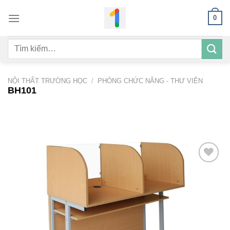
Bỏ
0
qua
nội
Tìm
dung
kiếm:
NỘI THẤT TRƯỜNG HỌC
/
PHÒNG CHỨC NĂNG - THƯ VIÊN
BH101
Add to
wishlist