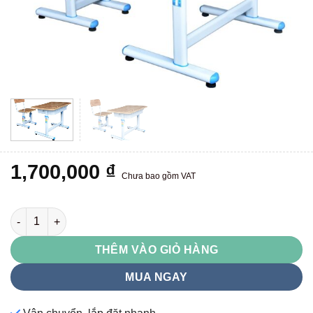
1,700,000
₫
Chưa bao gồm VAT
BHS29B-4 / GHS29B-4 số lượng
THÊM VÀO GIỎ HÀNG
MUA NGAY