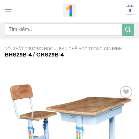
Bỏ
0
qua
nội
Tìm
dung
kiếm:
NỘI THẤT TRƯỜNG HỌC
/
BÀN GHẾ HỌC TRONG GIA ĐÌNH
BHS29B-4 / GHS29B-4
Add to
wishlist