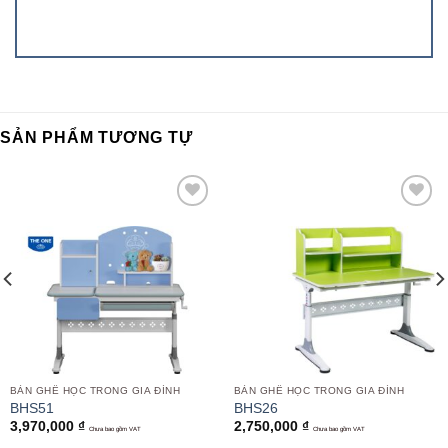
SẢN PHẨM TƯƠNG TỰ
Add to
Add to
wishlist
wishlist
BÀN GHẾ HỌC TRONG GIA ĐÌNH
BÀN GHẾ HỌC TRONG GIA ĐÌNH
BHS51
BHS26
3,970,000
₫
2,750,000
₫
Chưa bao gồm VAT
Chưa bao gồm VAT