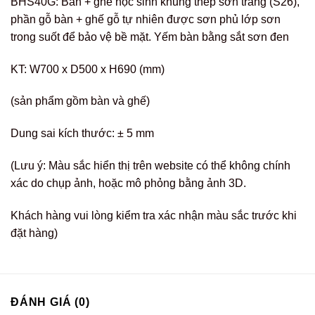
BHS40G: Bàn + ghế học sinh khung thép sơn trắng (S26),
phần gỗ bàn + ghế gỗ tự nhiên được sơn phủ lớp sơn
trong suốt để bảo vệ bề mặt. Yếm bàn bằng sắt sơn đen
KT: W700 x D500 x H690 (mm)
(sản phẩm gồm bàn và ghế)
Dung sai kích thước: ± 5 mm
(Lưu ý: Màu sắc hiển thị trên website có thể không chính
xác do chụp ảnh, hoặc mô phỏng bằng ảnh 3D.
Khách hàng vui lòng kiểm tra xác nhận màu sắc trước khi
đặt hàng)
ĐÁNH GIÁ (0)