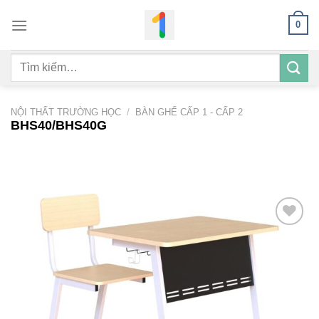
Bỏ
0
qua
nội
Tìm
dung
kiếm:
NỘI THẤT TRƯỜNG HỌC
/
BÀN GHẾ CẤP 1 - CẤP 2
BHS40/BHS40G
Add to
wishlist