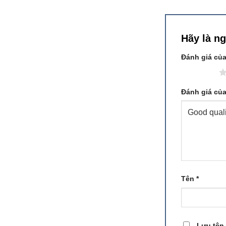
Hãy là n
Đánh giá củ
1 trên 5 sao
Đánh giá củ
Tên
*
Lưu tên 