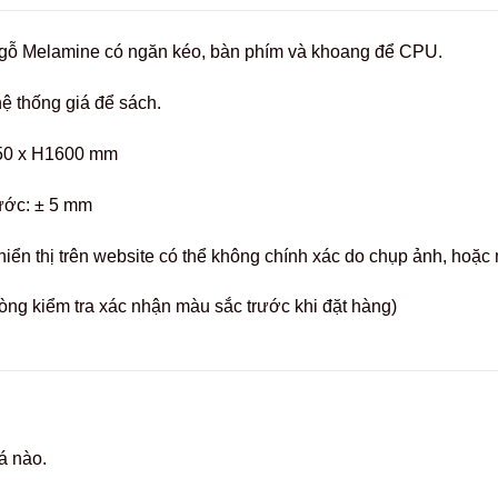
á gỗ Melamine có ngăn kéo, bàn phím và khoang để CPU.
hệ thống giá để sách.
50 x H1600 mm
ước: ± 5 mm
hiển thị trên website có thể không chính xác do chụp ảnh, hoặ
òng kiểm tra xác nhận màu sắc trước khi đặt hàng)
á nào.