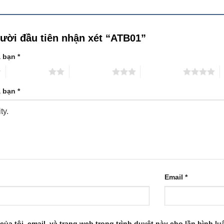
gười đầu tiên nhận xét “ATB01”
a bạn
*
2 trên 5 sao
3 trên 5 sao
4 trên 5 sao
5
a bạn
*
Email
*
của tôi, email, và trang web trong trình duyệt này cho lần bình luậ