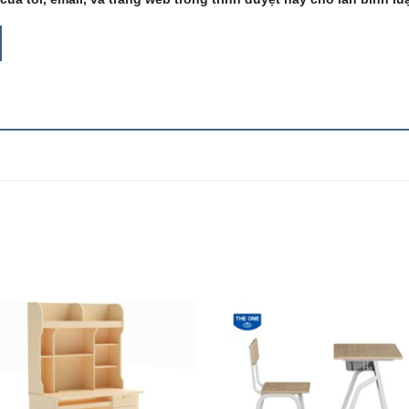
Add to
Add
wishlist
wish