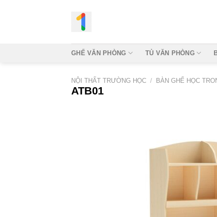
Bỏ
qua
nội
dung
GHẾ VĂN PHÒNG
TỦ VĂN PHÒNG
NỘI THẤT TRƯỜNG HỌC
/
BÀN GHẾ HỌC TRON
ATB01