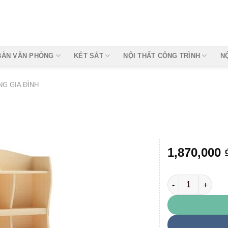
BÀN VĂN PHÒNG
KÉT SẮT
NỘI THẤT CÔNG TRÌNH
N
G GIA ĐÌNH
1,870,000
ATB01 số lượng
Add to
wishlist