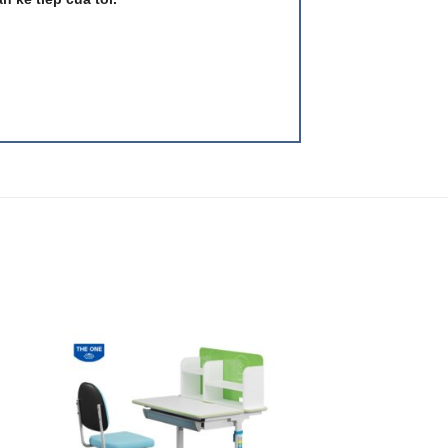
 to
Add to
list
wishlist