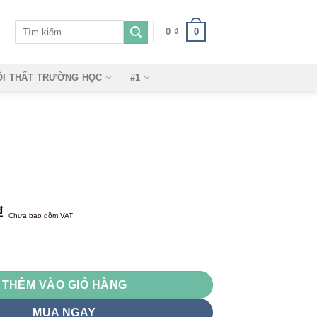
Tìm
0
0
₫
kiếm:
ỘI THẤT TRƯỜNG HỌC
#1
₫
Chưa bao gồm VAT
THÊM VÀO GIỎ HÀNG
MUA NGAY