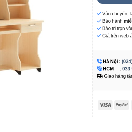
Vận chuyển, l
Bảo hành
miễ
Bảo trì trọn 
Giá
trên web 
Hà Nội :
(024
HCM :
033 
Giao hàng tận