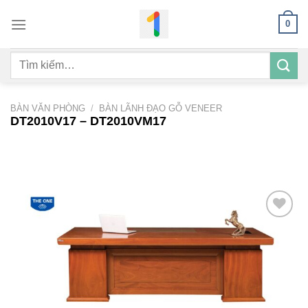
Bỏ
0
qua
nội
Tìm
dung
kiếm:
BÀN VĂN PHÒNG
/
BÀN LÃNH ĐẠO GỖ VENEER
DT2010V17 – DT2010VM17
Add to
wishlist