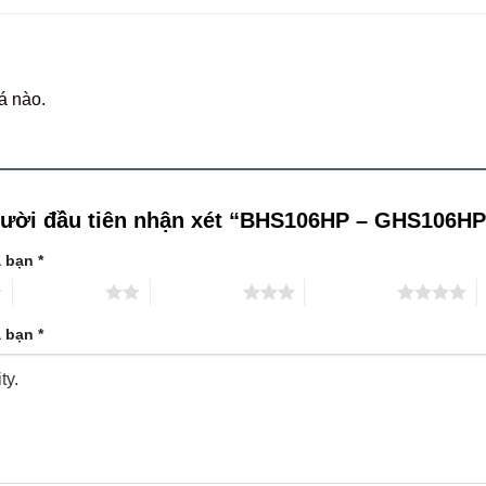
á nào.
gười đầu tiên nhận xét “BHS106HP – GHS106H
a bạn
*
2 trên 5 sao
3 trên 5 sao
4 trên 5 sao
5
a bạn
*