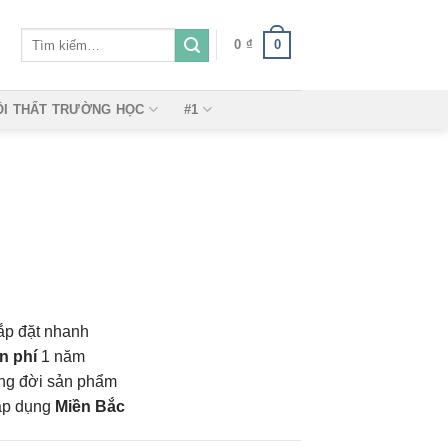
Tìm
0
0
₫
kiếm:
ỘI THẤT TRƯỜNG HỌC
#1
ắp đặt nhanh
n phí
1 năm
vòng đời sản phẩm
áp dụng
Miền Bắc