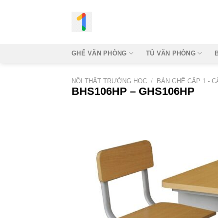
Bỏ
qua
nội
dung
GHẾ VĂN PHÒNG
TỦ VĂN PHÒNG
NỘI THẤT TRƯỜNG HỌC
/
BÀN GHẾ CẤP 1 - C
BHS106HP – GHS106HP