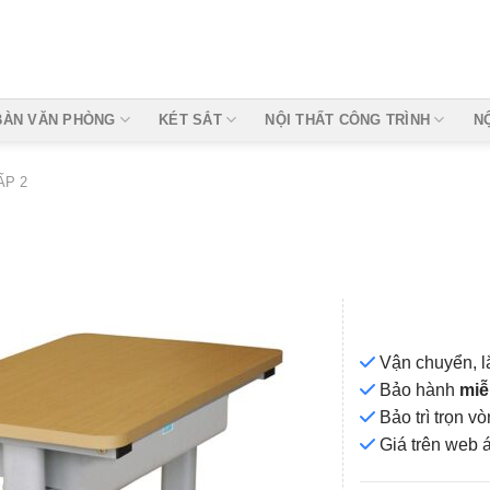
BÀN VĂN PHÒNG
KÉT SẮT
NỘI THẤT CÔNG TRÌNH
N
ẤP 2
Vận chuyển, l
Bảo hành
miễ
Bảo trì trọn 
Add to
Giá
trên web 
wishlist