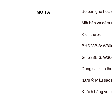
Bộ bàn ghế học s
MÔ TẢ
Mặt bàn và đệm 
Kích thước:
BHS28B-3: W800
GHS28B-3: W360
Dung sai kích th
(Lưu ý: Màu sắc 
Khách hàng vui l