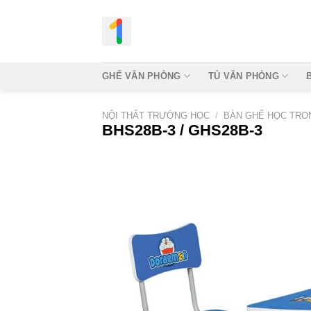
Bỏ
qua
nội
dung
GHẾ VĂN PHÒNG
TỦ VĂN PHÒNG
NỘI THẤT TRƯỜNG HỌC
/
BÀN GHẾ HỌC TRON
BHS28B-3 / GHS28B-3