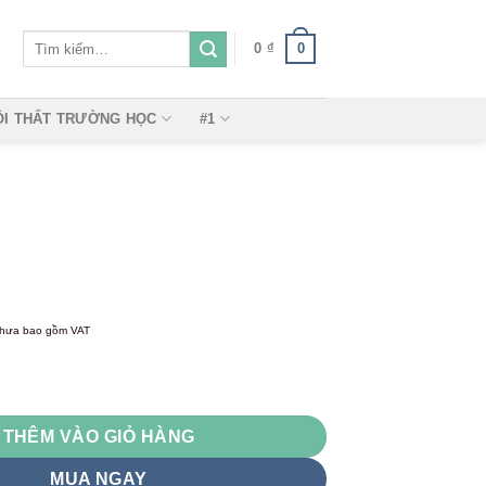
Tìm
0
0
₫
kiếm:
ỘI THẤT TRƯỜNG HỌC
#1
hưa bao gồm VAT
8B-3 số lượng
THÊM VÀO GIỎ HÀNG
MUA NGAY