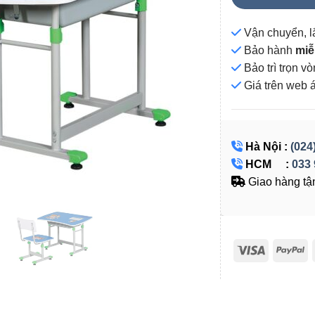
Vận chuyển, l
Bảo hành
miễ
Bảo trì trọn 
Giá
trên web 
Hà Nội :
(024
HCM :
033 
Giao hàng tận