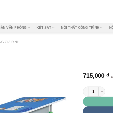
BÀN VĂN PHÒNG
KÉT SẮT
NỘI THẤT CÔNG TRÌNH
N
G GIA ĐÌNH
715,000
₫
C
BHS28B-3 / GHS2
Add to
wishlist