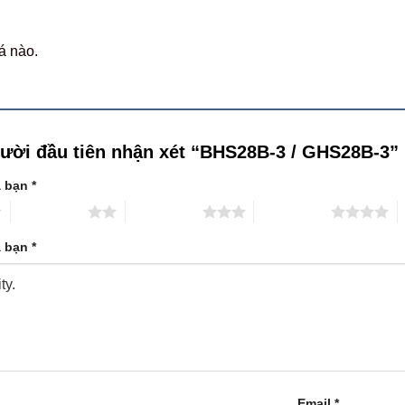
á nào.
gười đầu tiên nhận xét “BHS28B-3 / GHS28B-3”
a bạn
*
2 trên 5 sao
3 trên 5 sao
4 trên 5 sao
5
a bạn
*
Email
*