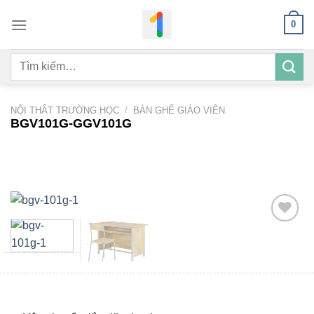
Bỏ
0
qua
nội
Tìm
dung
kiếm:
NỘI THẤT TRƯỜNG HỌC
/
BÀN GHẾ GIÁO VIÊN
BGV101G-GGV101G
Add to
wishlist