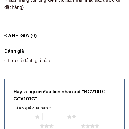
Khách hàng vui lòng kiểm tra xác nhận màu sắc trước khi
đặt hàng)
ĐÁNH GIÁ (0)
Đánh giá
Chưa có đánh giá nào.
Hãy là người đầu tiên nhận xét “BGV101G-
GGV101G”
Đánh giá của bạn
*
1 trên 5 sao
2 trên 5 sao
3 trên 5 sao
4 trên 5 sao