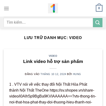
Bỏ
0
qua
nội
Tìm
dung
kiếm:
LƯU TRỮ DANH MỤC:
VIDEO
VIDEO
Link video hỗ trợ sản phẩm
ĐĂNG VÀO
THÁNG 10 12, 2024
BỞI
HUNG
1 . VTV nói về việc thay đổi Nội Thất Hòa Phát
thành Nội Thất TheOne https://sv.shopee.vn/share-
video/i0Alh5p9BgBa9KVIAAAAAA==?vtv-thong-tin-
noi-that-hoa-phat-thay-doi-thuong-hieu-thanh-noi-