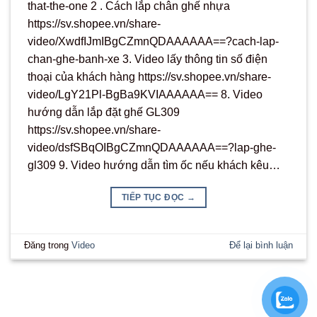
that-the-one 2 . Cách lắp chân ghế nhựa
https://sv.shopee.vn/share-
video/XwdfIJmIBgCZmnQDAAAAAA==?cach-lap-
chan-ghe-banh-xe 3. Video lấy thông tin số điện
thoại của khách hàng https://sv.shopee.vn/share-
video/LgY21Pl-BgBa9KVIAAAAAA== 8. Video
hướng dẫn lắp đặt ghế GL309
https://sv.shopee.vn/share-
video/dsfSBqOIBgCZmnQDAAAAAA==?lap-ghe-
gl309 9. Video hướng dẫn tìm ốc nếu khách kêu…
TIẾP TỤC ĐỌC
→
Đăng trong
Video
Để lại bình luận